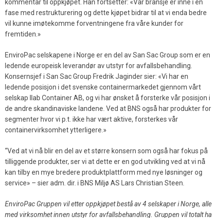
kommentar til oppkjøpet. Han fortsetter: «Vår bransje er inne i en
fase med restrukturering og dette kjøpet bidrar til at vi enda bedre
vil kunne imøtekomme forventningene fra våre kunder for
fremtiden.»
EnviroPac selskapene i Norge er en del av San Sac Group som er en
ledende europeisk leverandør av utstyr for avfallsbehandling.
Konsernsjef i San Sac Group Fredrik Jaginder sier: «Vi har en
ledende posisjon i det svenske containermarkedet gjennom vårt
selskap Ilab Container AB, og vi har ønsket å forsterke vår posisjon i
de andre skandinaviske landene. Ved at BNS også har produkter for
segmenter hvor vi p.t. ikke har vært aktive, forsterkes vår
containervirksomhet ytterligere.»
“Ved at vi nå blir en del av et større konsern som også har fokus på
tilliggende produkter, ser vi at dette er en god utvikling ved at vi nå
kan tilby en mye bredere produktplattform med nye løsninger og
service» – sier adm. dir. i BNS Miljø AS Lars Christian Steen.
EnviroPac Gruppen vil etter oppkjøpet bestå av 4 selskaper i Norge, alle
med virksomhet innen utstyr for avfallsbehandling. Gruppen vil totalt ha