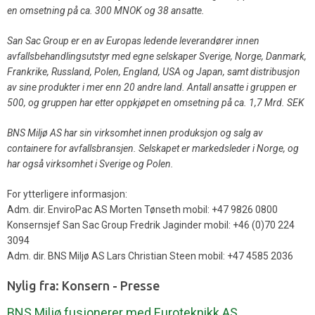
en omsetning på ca. 300 MNOK og 38 ansatte.
San Sac Group er en av Europas ledende leverandører innen
avfallsbehandlingsutstyr med egne
selskaper Sverige, Norge, Danmark,
Frankrike, Russland, Polen, England, USA og Japan, samt distribusjon
av sine produkter i mer enn 20 andre land. Antall ansatte i gruppen er
500, og gruppen har etter oppkjøpet en omsetning på ca. 1,7 Mrd. SEK
BNS Miljø AS har sin virksomhet innen produksjon og salg av
containere for avfallsbransjen. Selskapet er markedsleder i Norge, og
har også virksomhet i Sverige og Polen.
For ytterligere informasjon:
Adm. dir. EnviroPac AS Morten Tønseth mobil: +47 9826 0800
Konsernsjef San Sac Group Fredrik Jaginder mobil: +46 (0)70 224
3094
Adm. dir. BNS Miljø AS Lars Christian Steen mobil: +47 4585 2036
Nylig fra: Konsern - Presse
BNS Miljø fusjonerer med Euroteknikk AS