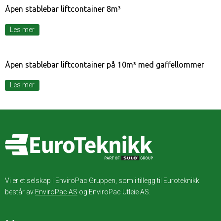
Åpen stablebar liftcontainer 8m³
Les mer
Åpen stablebar liftcontainer på 10m³ med gaffellommer
Les mer
Vi er et selskap i EnviroPac Gruppen, som i tillegg til Euroteknikk
består av
EnviroPac AS
og EnviroPac Utleie AS.