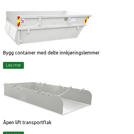
Bygg container med delte innkjøringslemmer
Les mer
Åpen lift transportflak