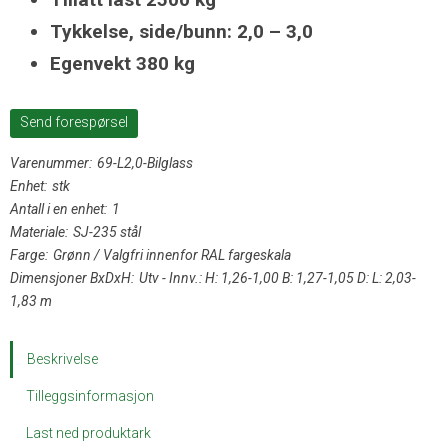
Tykkelse, side/bunn: 2,0 – 3,0
Egenvekt 380 kg
Send forespørsel
Varenummer:
69-L2,0-Bilglass
Enhet:
stk
Antall i en enhet:
1
Materiale:
SJ-235 stål
Farge:
Grønn / Valgfri innenfor RAL fargeskala
Dimensjoner BxDxH:
Utv - Innv.: H: 1,26-1,00 B: 1,27-1,05 D: L: 2,03-
1,83 m
Beskrivelse
Tilleggsinformasjon
Last ned produktark