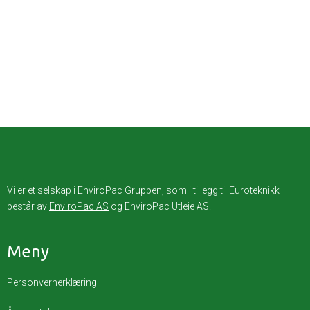
Vi er et selskap i EnviroPac Gruppen, som i tillegg til Euroteknikk
består av
EnviroPac AS
og EnviroPac Utleie AS.
Meny
Personvernerklæring