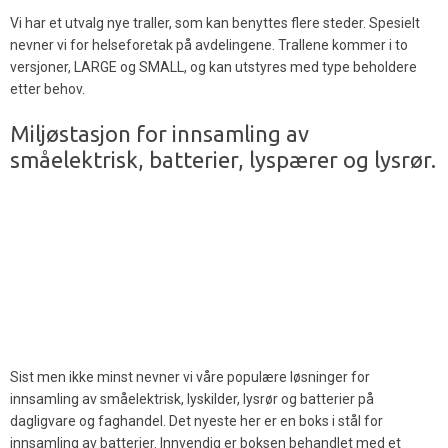
Vi har et utvalg nye traller, som kan benyttes flere steder. Spesielt
nevner vi for helseforetak på avdelingene. Trallene kommer i to
versjoner, LARGE og SMALL, og kan utstyres med type beholdere
etter behov.
Miljøstasjon for innsamling av
småelektrisk, batterier, lyspærer og lysrør.
Sist men ikke minst nevner vi våre populære løsninger for
innsamling av småelektrisk, lyskilder, lysrør og batterier på
dagligvare og faghandel. Det nyeste her er en boks i stål for
innsamling av batterier. Innvendig er boksen behandlet med et