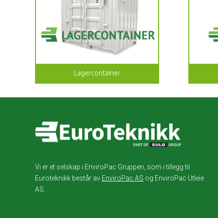
Lagercontainer
Vi er et selskap i EnviroPac Gruppen, som i tillegg til
Euroteknikk består av
EnviroPac AS
og EnviroPac Utleie
AS.