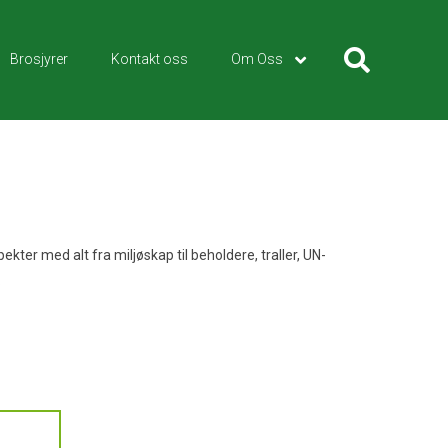
Brosjyrer
Kontakt oss
Om Oss
pekter med alt fra miljøskap til beholdere, traller, UN-
.