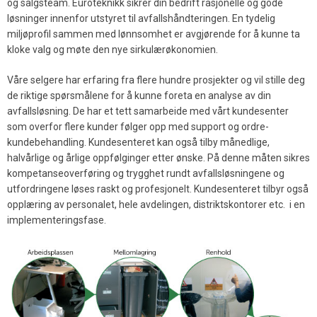
og salgsteam. Euroteknikk sikrer din bedrift rasjonelle og gode
løsninger innenfor utstyret til avfallshåndteringen. En tydelig
miljøprofil sammen med lønnsomhet er avgjørende for å kunne ta
kloke valg og møte den nye sirkulærøkonomien.
Våre selgere har erfaring fra flere hundre prosjekter og vil stille deg
de riktige spørsmålene for å kunne foreta en analyse av din
avfallsløsning. De har et tett samarbeide med vårt kundesenter
som overfor flere kunder følger opp med support og ordre-
kundebehandling. Kundesenteret kan også tilby månedlige,
halvårlige og årlige oppfølginger etter ønske. På denne måten sikres
kompetanseoverføring og trygghet rundt avfallsløsningene og
utfordringene løses raskt og profesjonelt. Kundesenteret tilbyr også
opplæring av personalet, hele avdelingen, distriktskontorer etc. i en
implementeringsfase.