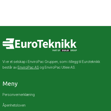
Vi er et selskap i EnviroPac Gruppen, som i tillegg til Euroteknikk
består av
EnviroPac AS
og EnviroPac Utleie AS.
Meny
Personvernerklæring
Åpenhetsloven